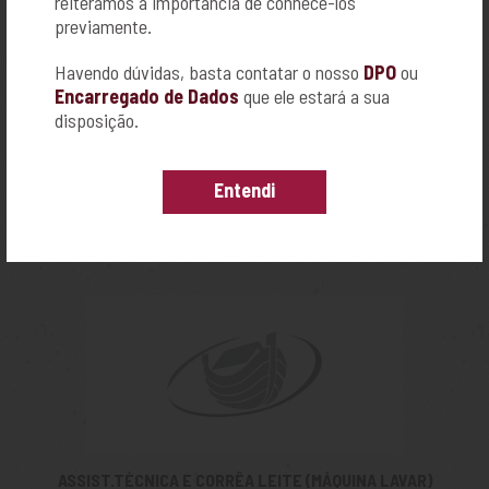
reiteramos a importância de conhecê-los
previamente.
Havendo dúvidas, basta contatar o nosso
DPO
ou
Encarregado de Dados
que ele estará a sua
disposição.
ARMAZÉM DOS BICHOS PET SHOP
Entendi
R. AMAPÁ, 32
SUMAREZINHO - RIBEIRÃO PRETO
16-3966-2727
https://pt-br.facebook.com/armazemdosbichosrp
ASSIST.TÉCNICA E CORRÊA LEITE (MÁQUINA LAVAR)