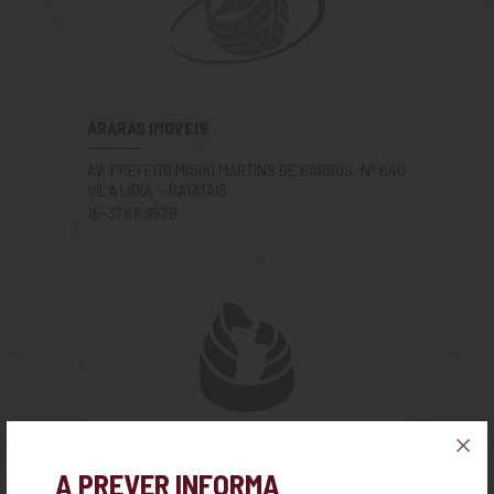
ARARAS IMOVEIS
AV. PREFEITO MARIO MARTINS DE BARROS, Nº 640
VILA LIDIA - BATATAIS
16-3761-9578
ARCA DE NOÉ - CLÍNICA VETERINÁRIA
A PREVER INFORMA