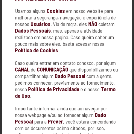
RUA CARLOS GOMES, Nº 242
CENTRO - BATATAIS
Usamos alguns
Cookies
em nosso website para
16-3662-6501
melhorar a segurança, navegação e experiência de
nossos
Usuários
. Via de regra, eles
NÃO
coletam
Dados Pessoais
, mas, apenas a atividade
realizada em nossa página. Caso queira saber um
pouco mais sobre eles, basta acessar nossa
Política de Cookies
.
Caso queira entrar em contato conosco, por algum
CANAL
de
COMUNICAÇÃO
que disponibilizamos ou
compartilhar algum
Dado Pessoal
com a gente,
pedimos conhecer, previamente ao fornecimento,
ARCA DE NOÉ CENTRO VETERINÁRIO
nossa
Política de Privacidade
e o nosso
Termo
R. VISCONDE DO RIO BRANCO, 1362
de Uso
.
CENTRO - RIBEIRÃO PRETO
16-2111-8181
Importante informar ainda que ao navegar por
www.arcadenoehv.com.br
nossa webpage e/ou ao fornecer algum
Dado
Pessoal
para a
Prever
, você estará concordando
com os documentos acima citados, por isso,