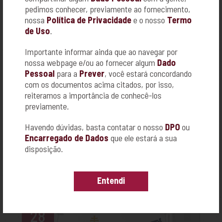
02
pedimos conhecer, previamente ao fornecimento,
nossa
Política de Privacidade
e o nosso
Termo
de Uso
.
Mar
26
Importante informar ainda que ao navegar por
nossa webpage e/ou ao fornecer algum
Dado
Pessoal
para a
Prever
, você estará concordando
+
com os documentos acima citados, por isso,
reiteramos a importância de conhecê-los
previamente.
SEMANA DO BEM-ESTAR E AUTOCUIDADO:
UM CONVITE ESPECIAL PARA VOCÊ,
Havendo dúvidas, basta contatar o nosso
DPO
ou
MULHER!
Encarregado de Dados
que ele estará a sua
disposição.
Com muito carinho, a Família Prever preparou
a Semana do Bem-Estar e Autocuidado para
você, mulher!
Entendi
28