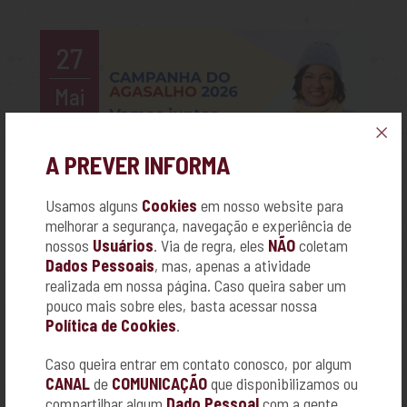
27
Mai
26
A PREVER INFORMA
+
Usamos alguns
Cookies
em nosso website para
melhorar a segurança, navegação e experiência de
CAMPANHA DO AGASALHO 2026
nossos
Usuários
. Via de regra, eles
NÃO
coletam
Dados Pessoais
, mas, apenas a atividade
O inverno chegou e muitas famílias precisam
realizada em nossa página. Caso queira saber um
da sua ajuda.
pouco mais sobre eles, basta acessar nossa
Política de Cookies
.
Caso queira entrar em contato conosco, por algum
CANAL
de
COMUNICAÇÃO
que disponibilizamos ou
compartilhar algum
Dado Pessoal
com a gente,